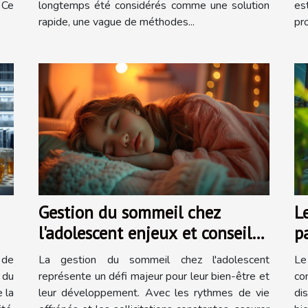
 Ce
longtemps été considérés comme une solution
es
rapide, une vague de méthodes...
pr
Gestion du sommeil chez
L
l'adolescent enjeux et conseils
p
s
pour un repos optimal
m
 de
La gestion du sommeil chez l'adolescent
Le
 du
représente un défi majeur pour leur bien-être et
co
 la
leur développement. Avec les rythmes de vie
di