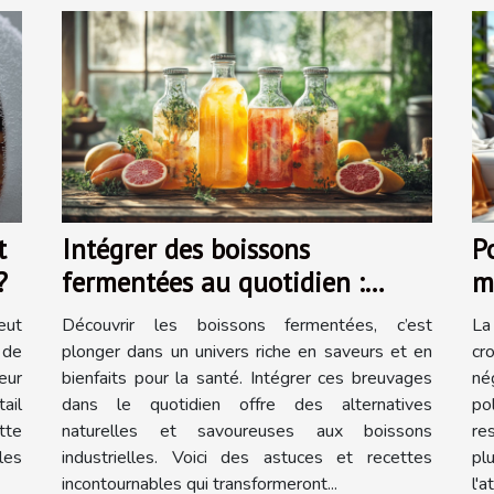
t
Intégrer des boissons
P
?
fermentées au quotidien :
m
Astuces et recettes
a
eut
Découvrir les boissons fermentées, c’est
La
d
 de
plonger dans un univers riche en saveurs et en
cr
eur
bienfaits pour la santé. Intégrer ces breuvages
né
ail
dans le quotidien offre des alternatives
po
tte
naturelles et savoureuses aux boissons
re
 les
industrielles. Voici des astuces et recettes
pl
incontournables qui transformeront...
l'