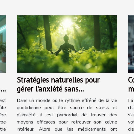
Stratégies naturelles pour
C
ns
gérer l'anxiété sans
m
médicaments tendance en
d
est
Dans un monde où le rythme effréné de la vie
La
2023
ôle
quotidienne peut être source de stress et
ch
ère
d'anxiété, il est primordial de trouver des
s'
ype
moyens efficaces pour retrouver son calme
vo
tre
intérieur. Alors que les médicaments ont
di