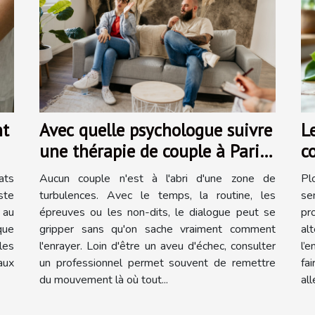
nt
Avec quelle psychologue suivre
L
une thérapie de couple à Paris
c
13 ?
t
ats
Aucun couple n'est à l'abri d'une zone de
Pl
ste
turbulences. Avec le temps, la routine, les
se
 au
épreuves ou les non-dits, le dialogue peut se
pr
que
gripper sans qu'on sache vraiment comment
al
les
l'enrayer. Loin d'être un aveu d'échec, consulter
l’
aux
un professionnel permet souvent de remettre
fa
du mouvement là où tout...
all