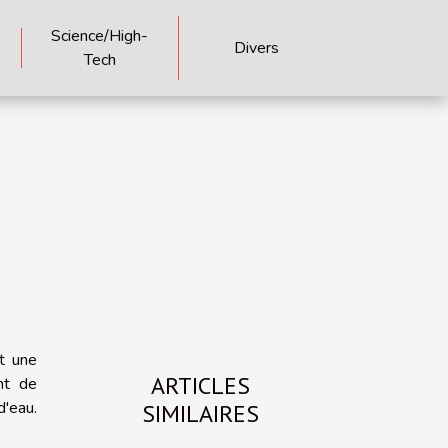
Science/High-
Divers
Tech
t une
ARTICLES
nt de
d'eau.
SIMILAIRES