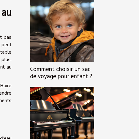
 au
ut pas
n peut
 table
 plus.
nt au
Comment choisir un sac
de voyage pour enfant ?
 Boire
rendre
aments
 d'eau