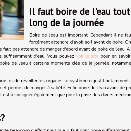
Il faut boire de l'eau tout
long de la journée
Boire de l'eau est important. Cependant il ne fa
forcément attendre d'avoir soif avant de boire. O
ne faut pas attendre de manger d'abord avant de boire de l'eau. À
ire suffisamment d'eau. Vous pouvez
voir le site
pour en savoir
oire de l'eau à certains moments clés de la journée, notamme
corps et de réveiller les organes, le système digestif notamment.
on et permet de manger à satiété. Enfin boire de l'eau avant de p
. Il est à souligner également que pour la prise des divers médic
s?
ande beaucoup d'effort physique. Il faut donc boire suffisamment