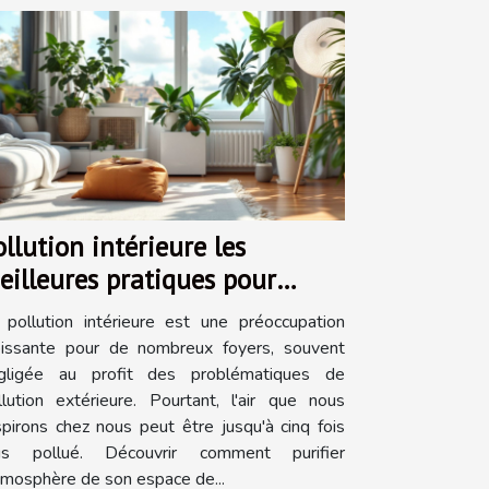
ollution intérieure les
eilleures pratiques pour
ssainir votre environnement
 pollution intérieure est une préoccupation
omestique
oissante pour de nombreux foyers, souvent
gligée au profit des problématiques de
llution extérieure. Pourtant, l'air que nous
spirons chez nous peut être jusqu'à cinq fois
us pollué. Découvrir comment purifier
atmosphère de son espace de...