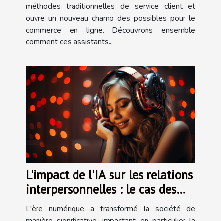
méthodes traditionnelles de service client et
ouvre un nouveau champ des possibles pour le
commerce en ligne. Découvrons ensemble
comment ces assistants...
L'impact de l'IA sur les relations
interpersonnelles : le cas des
applications de petites amies
L'ère numérique a transformé la société de
virtuelles
manière significative, impactant en particulier la