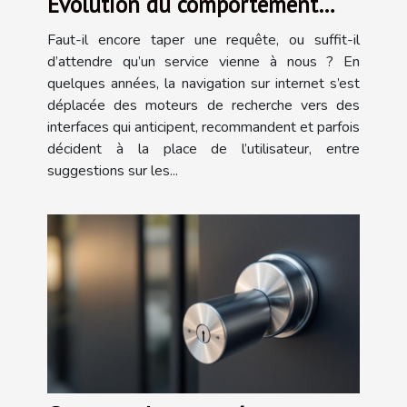
Évolution du comportement
utilisateur face aux services sur
Faut-il encore taper une requête, ou suffit-il
internet
d’attendre qu’un service vienne à nous ? En
quelques années, la navigation sur internet s’est
déplacée des moteurs de recherche vers des
interfaces qui anticipent, recommandent et parfois
décident à la place de l’utilisateur, entre
suggestions sur les...