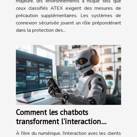
majeure, les environnements à risque tels que
ceux classifiés ATEX exigent des mesures de
précaution supplémentaires. Les systèmes de
connexion sécurisée jouent un rôle prépondérant
dans la protection des...
Comment les chatbots
transforment l'interaction
client en commerce digital
À l'ère du numérique, l'interaction avec les clients