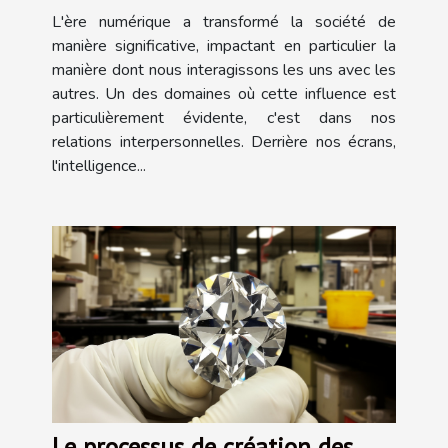
applications de petites amies
L'ère numérique a transformé la société de
virtuelles
manière significative, impactant en particulier la
manière dont nous interagissons les uns avec les
autres. Un des domaines où cette influence est
particulièrement évidente, c'est dans nos
relations interpersonnelles. Derrière nos écrans,
l'intelligence...
Le processus de création des