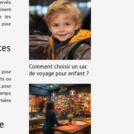
servés
lement
e les
 pour
ces
Comment choisir un sac
i
pour
de voyage pour enfant ?
nts ou
l pour
 temps
rnière
se