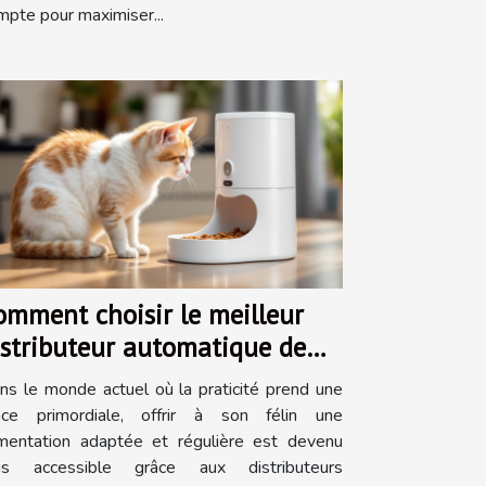
mpte pour maximiser...
omment choisir le meilleur
istributeur automatique de
ourriture pour chats ?
ns le monde actuel où la praticité prend une
ace primordiale, offrir à son félin une
imentation adaptée et régulière est devenu
us accessible grâce aux distributeurs