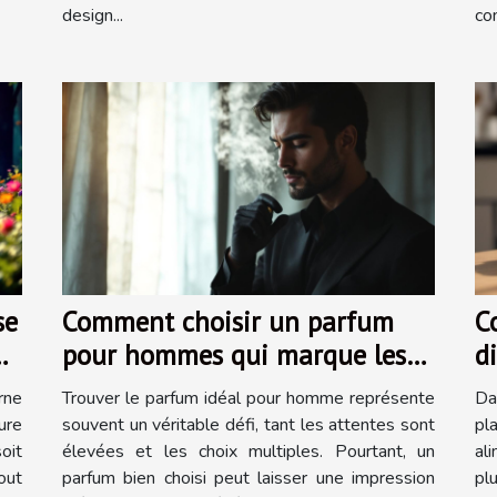
design...
co
se
Comment choisir un parfum
C
pour hommes qui marque les
d
esprits ?
n
rne
Trouver le parfum idéal pour homme représente
Da
ure
souvent un véritable défi, tant les attentes sont
pl
oit
élevées et les choix multiples. Pourtant, un
al
out
parfum bien choisi peut laisser une impression
pl