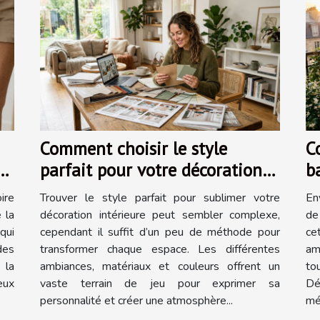
Comment choisir le style
C
nt
parfait pour votre décoration
b
intérieure ?
t
ire
Trouver le style parfait pour sublimer votre
En
e la
décoration intérieure peut sembler complexe,
de
qui
cependant il suffit d’un peu de méthode pour
ce
des
transformer chaque espace. Les différentes
am
 la
ambiances, matériaux et couleurs offrent un
to
eux
vaste terrain de jeu pour exprimer sa
Dé
personnalité et créer une atmosphère...
mé