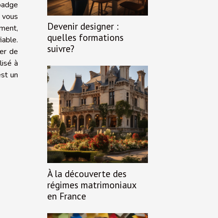
badge
e vous
Devenir designer :
ement,
quelles formations
iable.
suivre?
uer de
lisé à
est un
À la découverte des
régimes matrimoniaux
en France