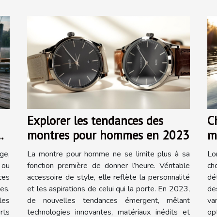
Explorer les tendances des
Ch
montres pour hommes en 2023
m
f
ge,
La montre pour homme ne se limite plus à sa
Lo
 ou
fonction première de donner l’heure. Véritable
ch
ces
accessoire de style, elle reflète la personnalité
dé
es,
et les aspirations de celui qui la porte. En 2023,
de
les
de nouvelles tendances émergent, mêlant
va
rts
technologies innovantes, matériaux inédits et
op