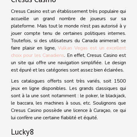
Cresus Casino est un établissement très populaire qui
accueille un grand nombre de joueurs sur sa
plateforme. Mais tout le monde n’est pas autorisé à y
jouer compte tenu de certaines politiques internes.
Toutefois, si des utilisateurs du Canada animerait se
faire plaisir en ligne,
Vulkan Vegas est un excellent
choix pour les Canadiens
. En effet, Cresus Casino est
un site qui offre une navigation simplifiée. Le design
est épuré et les catégories sont assez bien éclairées.
Les catalogues offerts sont très variés, soit 1500
jeux en ligne disponibles. Les grands classiques qui
sont à la une sont notamment : le poker, le blackjack,
le baccara, les machines à sous, etc. Soulignons que
Cresus Casino possède une licence à Curaçao, ce qui
lui confère une certaine fiabilité et équité.
Lucky8