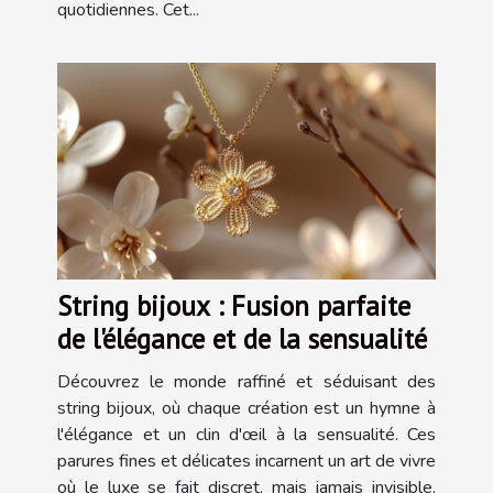
quotidiennes. Cet...
String bijoux : Fusion parfaite
de l'élégance et de la sensualité
Découvrez le monde raffiné et séduisant des
string bijoux, où chaque création est un hymne à
l'élégance et un clin d'œil à la sensualité. Ces
parures fines et délicates incarnent un art de vivre
où le luxe se fait discret, mais jamais invisible.