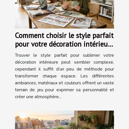
Comment choisir le style parfait
pour votre décoration intérieure
?
Trouver le style parfait pour sublimer votre
décoration intérieure peut sembler complexe,
cependant il suffit d’un peu de méthode pour
transformer chaque espace. Les différentes
ambiances, matériaux et couleurs offrent un vaste
terrain de jeu pour exprimer sa personnalité et
créer une atmosphère...