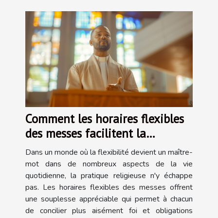
Comment les horaires flexibles
des messes facilitent la
pratique religieuse
Dans un monde où la flexibilité devient un maître-
mot dans de nombreux aspects de la vie
quotidienne, la pratique religieuse n'y échappe
pas. Les horaires flexibles des messes offrent
une souplesse appréciable qui permet à chacun
de concilier plus aisément foi et obligations