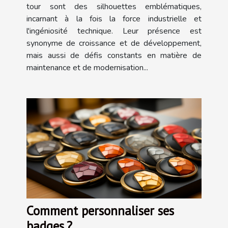
tour sont des silhouettes emblématiques,
incarnant à la fois la force industrielle et
l'ingéniosité technique. Leur présence est
synonyme de croissance et de développement,
mais aussi de défis constants en matière de
maintenance et de modernisation...
Comment personnaliser ses
badges ?