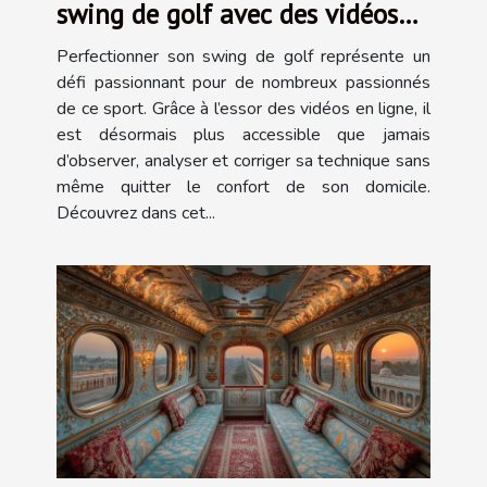
swing de golf avec des vidéos
en ligne
Perfectionner son swing de golf représente un
défi passionnant pour de nombreux passionnés
de ce sport. Grâce à l’essor des vidéos en ligne, il
est désormais plus accessible que jamais
d’observer, analyser et corriger sa technique sans
même quitter le confort de son domicile.
Découvrez dans cet...