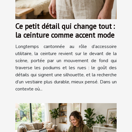
Ce petit détail qui change tout :
la ceinture comme accent mode
Longtemps cantonnée au rôle d’accessoire
utilitaire, la ceinture revient sur le devant de la
scène, portée par un mouvement de fond qui
traverse les podiums et les rues : le goût des
détails qui signent une silhouette, et la recherche
d’un vestiaire plus durable, mieux pensé. Dans un
contexte où...