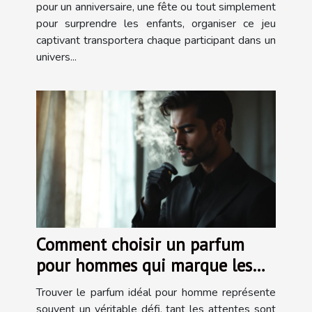
pour un anniversaire, une fête ou tout simplement
pour surprendre les enfants, organiser ce jeu
captivant transportera chaque participant dans un
univers...
Comment choisir un parfum
pour hommes qui marque les
esprits ?
Trouver le parfum idéal pour homme représente
souvent un véritable défi, tant les attentes sont