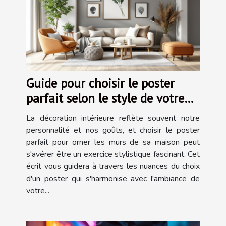
Guide pour choisir le poster
parfait selon le style de votre
maison
La décoration intérieure reflète souvent notre
personnalité et nos goûts, et choisir le poster
parfait pour orner les murs de sa maison peut
s'avérer être un exercice stylistique fascinant. Cet
écrit vous guidera à travers les nuances du choix
d'un poster qui s'harmonise avec l'ambiance de
votre...