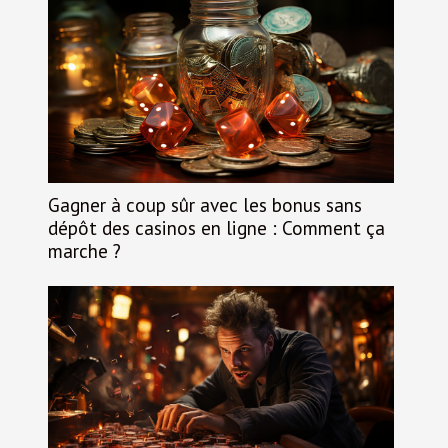
Gagner à coup sûr avec les bonus sans
dépôt des casinos en ligne : Comment ça
marche ?