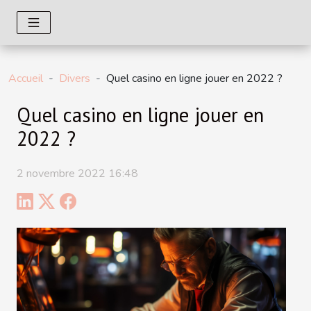
Accueil
Divers
Quel casino en ligne jouer en 2022 ?
Quel casino en ligne jouer en
2022 ?
2 novembre 2022 16:48