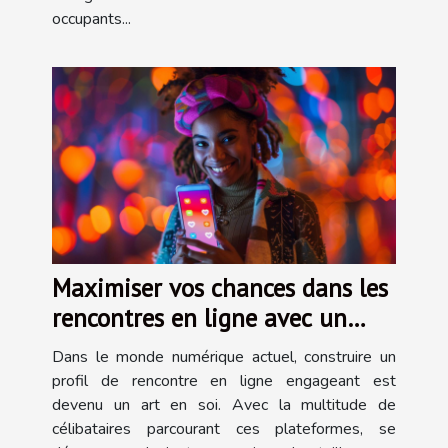
occupants...
Maximiser vos chances dans les
rencontres en ligne avec un
profil parfait
Dans le monde numérique actuel, construire un
profil de rencontre en ligne engageant est
devenu un art en soi. Avec la multitude de
célibataires parcourant ces plateformes, se