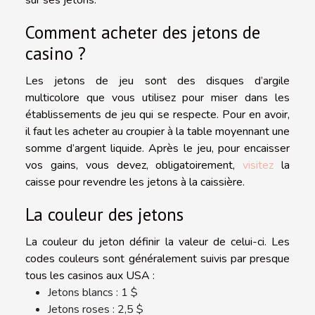
Comment acheter des jetons de
casino ?
Les jetons de jeu sont des disques d’argile
multicolore que vous utilisez pour miser dans les
établissements de jeu qui se respecte. Pour en avoir,
il faut les acheter au croupier à la table moyennant une
somme d’argent liquide. Après le jeu, pour encaisser
vos gains
,
vous devez, obligatoirement
,
visitez
l
a
caisse pour revendre les jetons à la caissière.
La couleur des jetons
La couleur du jeton définir la valeur de celui-ci. Les
codes couleurs sont généralement suivis
par presque
tous les casinos aux USA :
Jetons blancs : 1 $
Jetons roses : 2,5 $