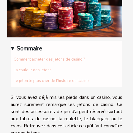
Sommaire
Comment acheter des jetons de casino ?
La couleur des jetons
Le jeton le plus cher de l’histoire du casino
Si vous avez déjà mis les pieds dans un casino, vous
aurez surement remarqué les jetons de casino. Ce
sont des accessoires de jeu d’argent réservé surtout
aux tables de casino, la roulette, le blackjack ou le
craps. Retrouvez dans cet article ce qu’il faut connaître
sur ses jetons.