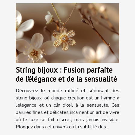
String bijoux : Fusion parfaite
de l'élégance et de la sensualité
Découvrez le monde raffiné et séduisant des
string bijoux, où chaque création est un hymne à
l'élégance et un clin d'œil à la sensualité. Ces
parures fines et délicates incarnent un art de vivre
où le luxe se fait discret, mais jamais invisible.
Plongez dans cet univers où la subtilité des...