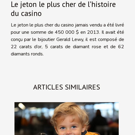
Le jeton le plus cher de l’histoire
du casino
Le jeton le plus cher du casino jamais vendu a été
livré
pour une somme de 450 000 $ en 2013. Il avait été
conçu par le bijoutier Gerald Lewy, il est composé de
22 carats d’or, 5 carats de diamant rose et de 62
diamants ronds.
ARTICLES SIMILAIRES