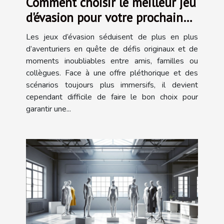
Comment choisir le meilleur jeu
d'évasion pour votre prochaine
aventure ?
Les jeux d’évasion séduisent de plus en plus
d’aventuriers en quête de défis originaux et de
moments inoubliables entre amis, familles ou
collègues. Face à une offre pléthorique et des
scénarios toujours plus immersifs, il devient
cependant difficile de faire le bon choix pour
garantir une...