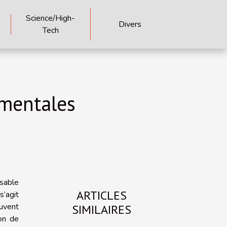
Science/High-
Divers
Tech
amentales
nsable
ARTICLES
s’agit
euvent
SIMILAIRES
on de