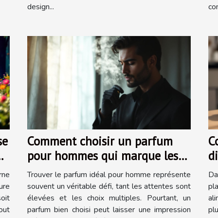
design...
co
se
Comment choisir un parfum
C
pour hommes qui marque les
d
esprits ?
n
rne
Trouver le parfum idéal pour homme représente
Da
ure
souvent un véritable défi, tant les attentes sont
pl
oit
élevées et les choix multiples. Pourtant, un
al
out
parfum bien choisi peut laisser une impression
pl