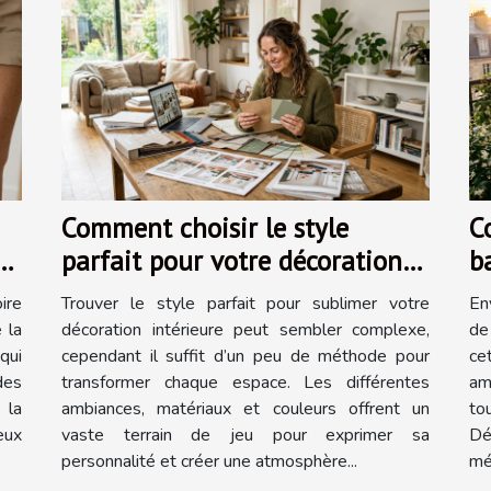
Comment choisir le style
C
nt
parfait pour votre décoration
b
intérieure ?
t
ire
Trouver le style parfait pour sublimer votre
En
e la
décoration intérieure peut sembler complexe,
de
qui
cependant il suffit d’un peu de méthode pour
ce
des
transformer chaque espace. Les différentes
am
 la
ambiances, matériaux et couleurs offrent un
to
eux
vaste terrain de jeu pour exprimer sa
Dé
personnalité et créer une atmosphère...
mé