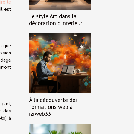
lire le
il est
Le style Art dans la
décoration d’intérieur
in que
ission
codage
urront
À la découverte des
 part,
formations web à
on des
iziweb33
oto) à