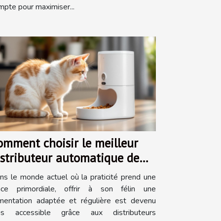
mpte pour maximiser...
omment choisir le meilleur
istributeur automatique de
ourriture pour chats ?
ns le monde actuel où la praticité prend une
ace primordiale, offrir à son félin une
imentation adaptée et régulière est devenu
us accessible grâce aux distributeurs