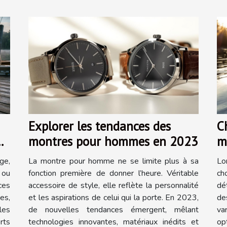
Explorer les tendances des
Ch
montres pour hommes en 2023
m
f
ge,
La montre pour homme ne se limite plus à sa
Lo
 ou
fonction première de donner l’heure. Véritable
ch
ces
accessoire de style, elle reflète la personnalité
dé
es,
et les aspirations de celui qui la porte. En 2023,
de
les
de nouvelles tendances émergent, mêlant
va
rts
technologies innovantes, matériaux inédits et
op