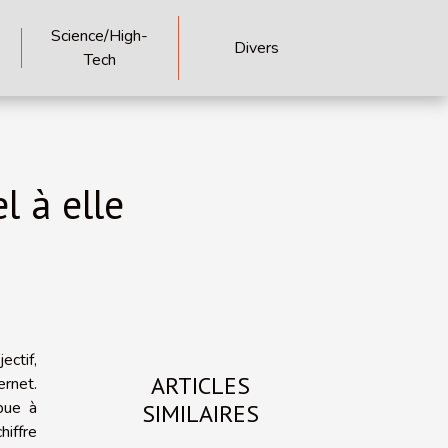
Science/High-
Divers
Tech
l à elle
ectif,
ARTICLES
ernet.
ibue à
SIMILAIRES
hiffre