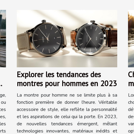
Explorer les tendances des
Ch
montres pour hommes en 2023
m
f
ge,
La montre pour homme ne se limite plus à sa
Lo
 ou
fonction première de donner l’heure. Véritable
ch
ces
accessoire de style, elle reflète la personnalité
dé
es,
et les aspirations de celui qui la porte. En 2023,
de
les
de nouvelles tendances émergent, mêlant
va
rts
technologies innovantes, matériaux inédits et
op