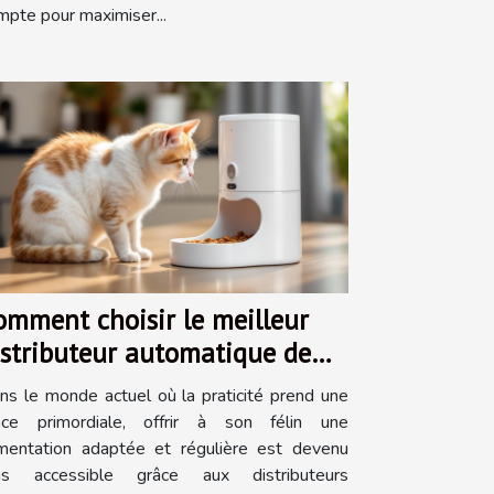
mpte pour maximiser...
omment choisir le meilleur
istributeur automatique de
ourriture pour chats ?
ns le monde actuel où la praticité prend une
ace primordiale, offrir à son félin une
imentation adaptée et régulière est devenu
us accessible grâce aux distributeurs