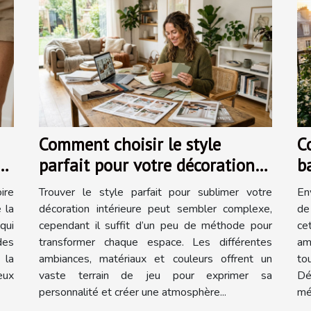
Comment choisir le style
C
nt
parfait pour votre décoration
b
intérieure ?
t
ire
Trouver le style parfait pour sublimer votre
En
e la
décoration intérieure peut sembler complexe,
de
qui
cependant il suffit d’un peu de méthode pour
ce
des
transformer chaque espace. Les différentes
am
 la
ambiances, matériaux et couleurs offrent un
to
eux
vaste terrain de jeu pour exprimer sa
Dé
personnalité et créer une atmosphère...
mé