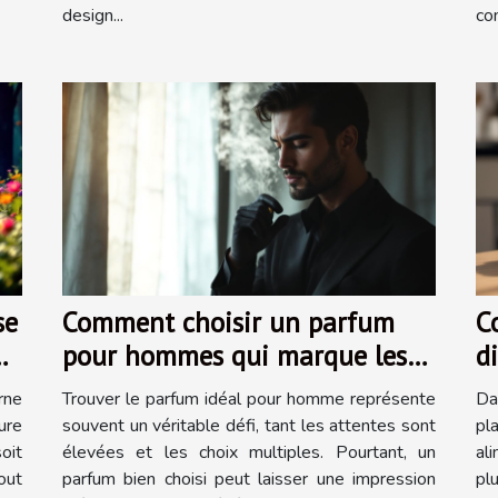
design...
co
se
Comment choisir un parfum
C
pour hommes qui marque les
d
esprits ?
n
rne
Trouver le parfum idéal pour homme représente
Da
ure
souvent un véritable défi, tant les attentes sont
pl
oit
élevées et les choix multiples. Pourtant, un
al
out
parfum bien choisi peut laisser une impression
pl