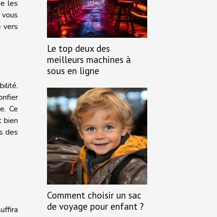
ue les
, vous
e vers
Le top deux des
meilleurs machines à
sous en ligne
ilité.
onfier
e. Ce
t bien
es des
Comment choisir un sac
de voyage pour enfant ?
uffira