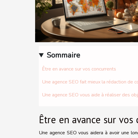
Sommaire
Être en avance sur vos concurrents
Une agence SEO fait mieux la rédaction de 
Une agence SEO vous aide à réaliser des obje
Être en avance sur vos 
Une agence SEO vous aidera à avoir une long