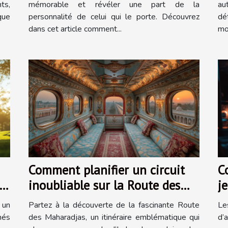
ts,
mémorable et révéler une part de la
au
que
personnalité de celui qui le porte. Découvrez
dé
dans cet article comment...
mo
Comment planifier un circuit
C
inoubliable sur la Route des
j
Maharadjas ?
p
 un
Partez à la découverte de la fascinante Route
Le
nés
des Maharadjas, un itinéraire emblématique qui
d’