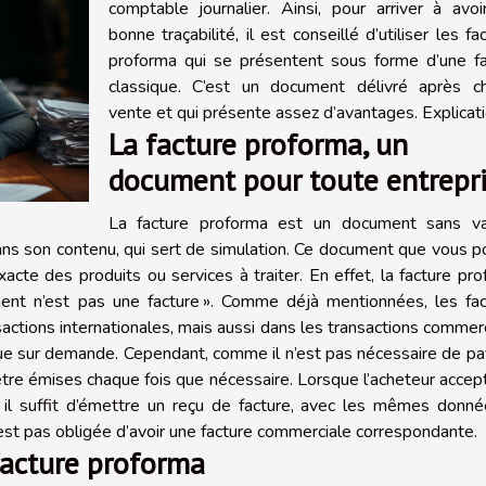
comptable journalier. Ainsi, pour arriver à avo
bonne traçabilité, il est conseillé d’utiliser les fa
proforma qui se présentent sous forme d’une fa
classique. C’est un document délivré après c
vente et qui présente assez d’avantages. Explicati
La facture proforma, un
document pour toute entrepr
La facture proforma est un document sans val
dans son contenu, qui sert de simulation. Ce document que vous 
xacte des produits ou services à traiter. En effet, la facture pr
ment n’est pas une facture ». Comme déjà mentionnées, les fac
sactions internationales, mais aussi dans les transactions commer
 que sur demande. Cependant, comme il n’est pas nécessaire de pa
être émises chaque fois que nécessaire. Lorsque l’acheteur accep
, il suffit d’émettre un reçu de facture, avec les mêmes donn
est pas obligée d’avoir une facture commerciale correspondante.
facture proforma