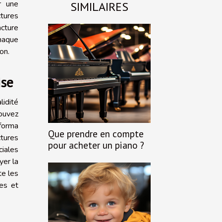
ir une
SIMILAIRES
ctures
cture
haque
on.
ise
idité
pouvez
oforma
Que prendre en compte
tures
pour acheter un piano ?
ciales
yer la
te les
ées et